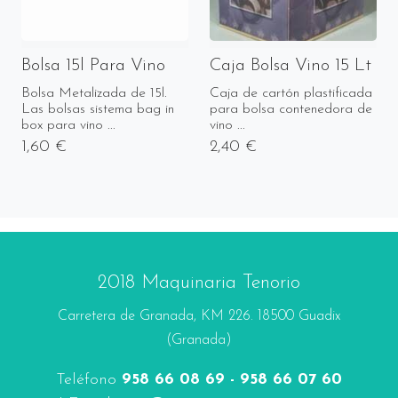
Bolsa 15l Para Vino
Caja Bolsa Vino 15 Lt
Bolsa Metalizada de 15l.
Caja de cartón plastificada
Las bolsas sistema bag in
para bolsa contenedora de
box para vino ...
vino ...
1,60 €
2,40 €
2018 Maquinaria Tenorio
Carretera de Granada, KM 226. 18500 Guadix
(Granada)
Teléfono
958 66 08 69 - 958 66 07 60